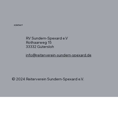
KONTAKT
RV Sundern-Spexard e.V
Rothaarweg 15
33332 Gütersloh
info@reiterverein-sundern-spexard.de
© 2024 Reiterverein Sundern-Spexard e.V.