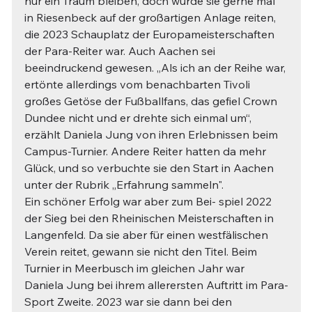
nur ein Traum bleiben, doch würde sie gerne mal 
in Riesenbeck auf der großartigen Anlage reiten, 
die 2023 Schauplatz der Europameisterschaften 
der Para-Reiter war. Auch Aachen sei 
beeindruckend gewesen. „Als ich an der Reihe war, 
ertönte allerdings vom benachbarten Tivoli 
großes Getöse der Fußballfans, das gefiel Crown 
Dundee nicht und er drehte sich einmal um“, 
erzählt Daniela Jung von ihren Erlebnissen beim 
Campus-Turnier. Andere Reiter hatten da mehr 
Glück, und so verbuchte sie den Start in Aachen 
unter der Rubrik „Erfahrung sammeln".
Ein schöner Erfolg war aber zum Bei- spiel 2022 
der Sieg bei den Rheinischen Meisterschaften in 
Langenfeld. Da sie aber für einen westfälischen 
Verein reitet, gewann sie nicht den Titel. Beim 
Turnier in Meerbusch im gleichen Jahr war 
Daniela Jung bei ihrem allerersten Auftritt im Para-
Sport Zweite. 2023 war sie dann bei den 